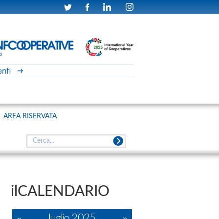
AREA RISERVATA
ilCALENDARIO
«
luglio 2025
»