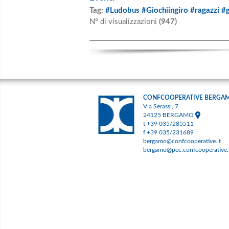
Tag:
#Ludobus #Giochiingiro #ragazzi #
N° di visualizzazioni
(947)
CONFCOOPERATIVE BERGA
Via Serassi, 7
24125 BERGAMO
t +39 035/285511
f +39 035/231689
bergamo@confcooperative.it
bergamo@pec.confcooperative.