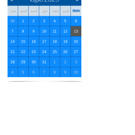
lun
mar
mer
gio
ven
sab
dom
30
1
2
3
4
5
6
7
8
9
10
11
12
13
14
15
16
17
18
19
20
21
22
23
24
25
26
27
28
29
30
31
1
2
3
4
5
6
7
8
9
10