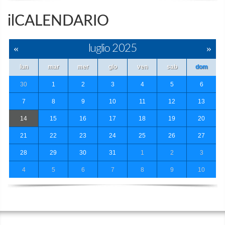
ilCALENDARIO
«
luglio 2025
»
lun
mar
mer
gio
ven
sab
dom
30
1
2
3
4
5
6
7
8
9
10
11
12
13
14
15
16
17
18
19
20
21
22
23
24
25
26
27
28
29
30
31
1
2
3
4
5
6
7
8
9
10