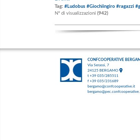
Tag:
#Ludobus #Giochiingiro #ragazzi #
N° di visualizzazioni
(942)
CONFCOOPERATIVE BERGA
Via Serassi, 7
24125 BERGAMO
t +39 035/285511
f +39 035/231689
bergamo@confcooperative.it
bergamo@pec.confcooperative.