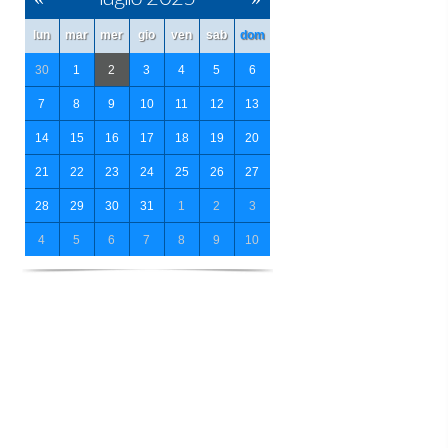
lun
mar
mer
gio
ven
sab
dom
30
1
2
3
4
5
6
7
8
9
10
11
12
13
14
15
16
17
18
19
20
21
22
23
24
25
26
27
28
29
30
31
1
2
3
4
5
6
7
8
9
10