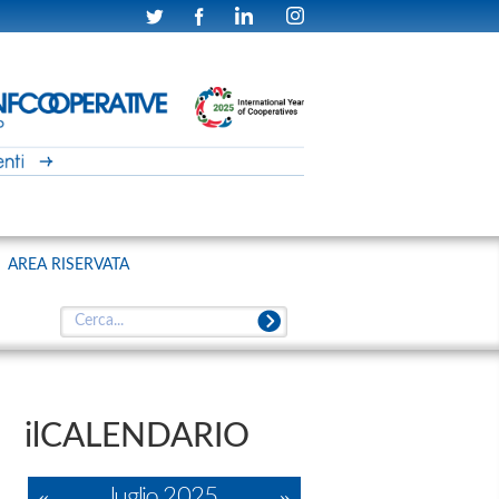
AREA RISERVATA
ilCALENDARIO
«
luglio 2025
»