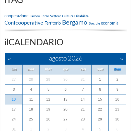
iTAG
cooperazione
Lavoro
Terzo Settore
Cultura
Disabilità
Bergamo
Confcooperative
Territorio
economia
Sociale
ilCALENDARIO
«
agosto 2026
»
lun
mar
mer
gio
ven
sab
dom
27
28
29
30
31
1
2
3
4
5
6
7
8
9
10
11
12
13
14
15
16
17
18
19
20
21
22
23
24
25
26
27
28
29
30
31
1
2
3
4
5
6