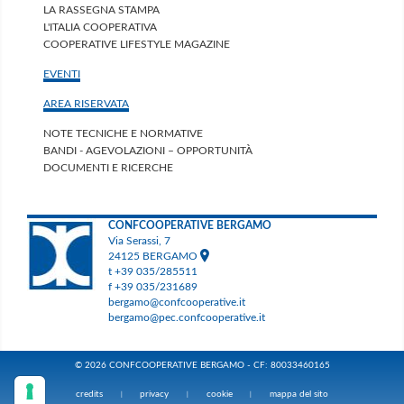
LA RASSEGNA STAMPA
L'ITALIA COOPERATIVA
COOPERATIVE LIFESTYLE MAGAZINE
EVENTI
AREA RISERVATA
NOTE TECNICHE E NORMATIVE
BANDI - AGEVOLAZIONI – OPPORTUNITÀ
DOCUMENTI E RICERCHE
CONFCOOPERATIVE BERGAMO
Via Serassi, 7
24125 BERGAMO
t +39 035/285511
f +39 035/231689
bergamo@confcooperative.it
bergamo@pec.confcooperative.it
© 2026 CONFCOOPERATIVE BERGAMO - CF: 80033460165
credits
privacy
cookie
mappa del sito
|
|
|