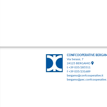
CONFCOOPERATIVE BERGA
Via Serassi, 7
24125 BERGAMO
t +39 035/285511
f +39 035/231689
bergamo@confcooperative.it
bergamo@pec.confcooperative.