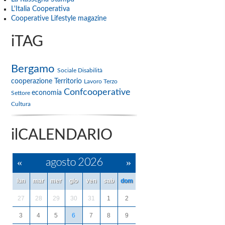
L'Italia Cooperativa
Cooperative Lifestyle magazine
iTAG
Bergamo
Sociale
Disabilità
cooperazione
Territorio
Lavoro
Terzo
Confcooperative
economia
Settore
Cultura
ilCALENDARIO
«
agosto 2026
»
lun
mar
mer
gio
ven
sab
dom
27
28
29
30
31
1
2
3
4
5
6
7
8
9