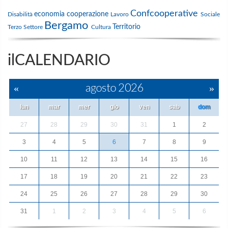
Confcooperative
economia
cooperazione
Disabilità
Lavoro
Sociale
Bergamo
Territorio
Terzo Settore
Cultura
ilCALENDARIO
«
agosto 2026
»
lun
mar
mer
gio
ven
sab
dom
27
28
29
30
31
1
2
3
4
5
6
7
8
9
10
11
12
13
14
15
16
17
18
19
20
21
22
23
24
25
26
27
28
29
30
31
1
2
3
4
5
6