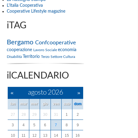
L'Italia Cooperativa
Cooperative Lifestyle magazine
iTAG
Bergamo
Confcooperative
cooperazione
economia
Lavoro
Sociale
Territorio
Disabilità
Terzo Settore
Cultura
ilCALENDARIO
«
agosto 2026
»
lun
mar
mer
gio
ven
sab
dom
27
28
29
30
31
1
2
3
4
5
6
7
8
9
10
11
12
13
14
15
16