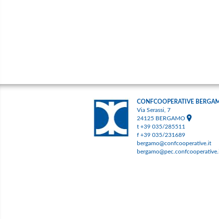
CONFCOOPERATIVE BERGA
Via Serassi, 7
24125 BERGAMO
t +39 035/285511
f +39 035/231689
bergamo@confcooperative.it
bergamo@pec.confcooperative.