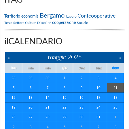
Bergamo
Confcooperative
Territorio
economia
Lavoro
cooperazione
Terzo Settore
Cultura
Disabilità
Sociale
ilCALENDARIO
«
maggio 2025
»
lun
mar
mer
gio
ven
sab
dom
28
29
30
1
2
3
4
5
6
7
8
9
10
11
12
13
14
15
16
17
18
19
20
21
22
23
24
25
26
27
28
29
30
31
1
2
3
4
5
6
7
8