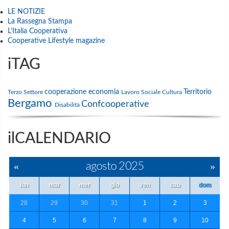
LE NOTIZIE
La Rassegna Stampa
L'Italia Cooperativa
Cooperative Lifestyle magazine
iTAG
cooperazione
economia
Territorio
Terzo Settore
Lavoro
Sociale
Cultura
Bergamo
Confcooperative
Disabilità
ilCALENDARIO
«
agosto 2025
»
lun
mar
mer
gio
ven
sab
dom
28
29
30
31
1
2
3
4
5
6
7
8
9
10