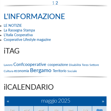
1
2
L'INFORMAZIONE
LE NOTIZIE
La Rassegna Stampa
L'Italia Cooperativa
Cooperative Lifestyle magazine
iTAG
Confcooperative
cooperazione
Lavoro
Disabilità
Terzo Settore
Bergamo
economia
Territorio
Cultura
Sociale
ilCALENDARIO
«
maggio 2025
»
lun
mar
mer
gio
ven
sab
dom