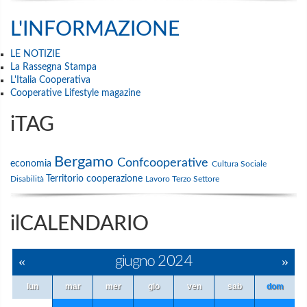
L'INFORMAZIONE
LE NOTIZIE
La Rassegna Stampa
L'Italia Cooperativa
Cooperative Lifestyle magazine
iTAG
Bergamo
Confcooperative
economia
Cultura
Sociale
Territorio
cooperazione
Disabilità
Lavoro
Terzo Settore
ilCALENDARIO
«
giugno 2024
»
lun
mar
mer
gio
ven
sab
dom