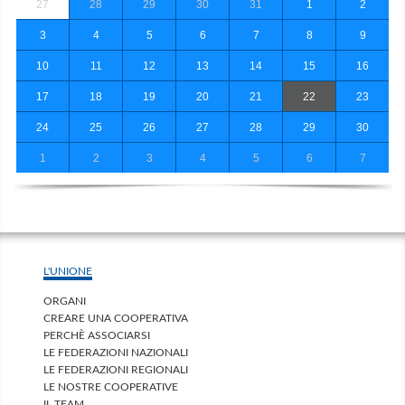
27
28
29
30
31
1
2
3
4
5
6
7
8
9
10
11
12
13
14
15
16
17
18
19
20
21
22
23
24
25
26
27
28
29
30
1
2
3
4
5
6
7
L'UNIONE
ORGANI
CREARE UNA COOPERATIVA
PERCHÈ ASSOCIARSI
LE FEDERAZIONI NAZIONALI
LE FEDERAZIONI REGIONALI
LE NOSTRE COOPERATIVE
IL TEAM