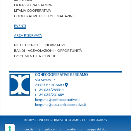
LA RASSEGNA STAMPA
L'ITALIA COOPERATIVA
COOPERATIVE LIFESTYLE MAGAZINE
EVENTI
AREA RISERVATA
NOTE TECNICHE E NORMATIVE
BANDI - AGEVOLAZIONI – OPPORTUNITÀ
DOCUMENTI E RICERCHE
CONFCOOPERATIVE BERGAMO
Via Serassi, 7
24125 BERGAMO
t +39 035/285511
f +39 035/231689
bergamo@confcooperative.it
bergamo@pec.confcooperative.it
© 2026 CONFCOOPERATIVE BERGAMO - CF: 80033460165
credits
privacy
cookie
mappa del sito
|
|
|