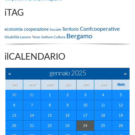
iTAG
Confcooperative
economia
cooperazione
Territorio
Sociale
Bergamo
Disabilità
Lavoro
Terzo Settore
Cultura
ilCALENDARIO
«
gennaio 2025
»
lun
mar
mer
gio
ven
sab
dom
30
31
1
2
3
4
5
6
7
8
9
10
11
12
13
14
15
16
17
18
19
20
21
22
23
24
25
26