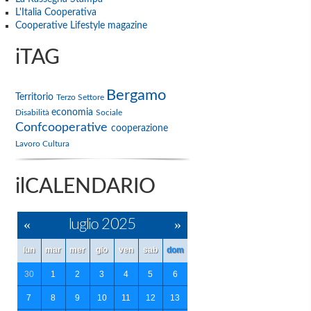
L'Italia Cooperativa
Cooperative Lifestyle magazine
iTAG
Bergamo
Territorio
Terzo Settore
economia
Disabilità
Sociale
Confcooperative
cooperazione
Lavoro
Cultura
ilCALENDARIO
«
luglio 2025
»
lun
mar
mer
gio
ven
sab
dom
30
1
2
3
4
5
6
7
8
9
10
11
12
13