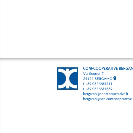
CONFCOOPERATIVE BERGA
Via Serassi, 7
24125 BERGAMO
t +39 035/285511
f +39 035/231689
bergamo@confcooperative.it
bergamo@pec.confcooperative.