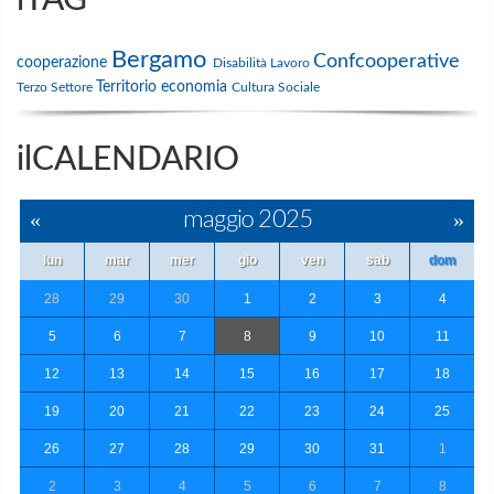
Bergamo
Confcooperative
cooperazione
Disabilità
Lavoro
Territorio
economia
Terzo Settore
Cultura
Sociale
ilCALENDARIO
«
maggio 2025
»
lun
mar
mer
gio
ven
sab
dom
28
29
30
1
2
3
4
5
6
7
8
9
10
11
12
13
14
15
16
17
18
19
20
21
22
23
24
25
26
27
28
29
30
31
1
2
3
4
5
6
7
8