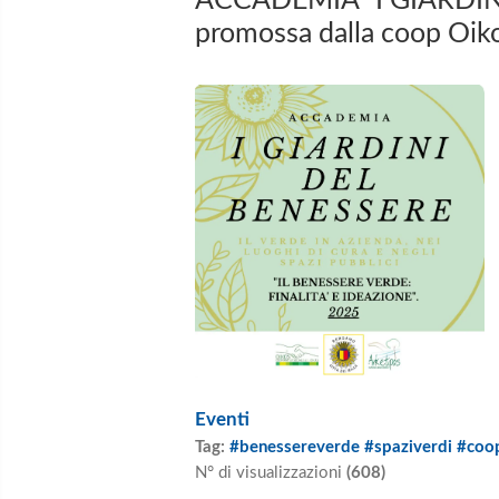
ACCADEMIA "I GIARDIN
promossa dalla coop Oik
Eventi
Tag:
#benessereverde #spaziverdi #coop
N° di visualizzazioni
(608)