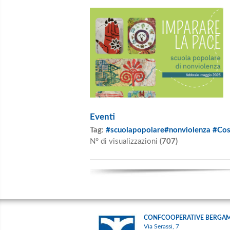
Eventi
Tag:
#scuolapopolare#nonviolenza #Co
N° di visualizzazioni
(707)
CONFCOOPERATIVE BERGA
Via Serassi, 7