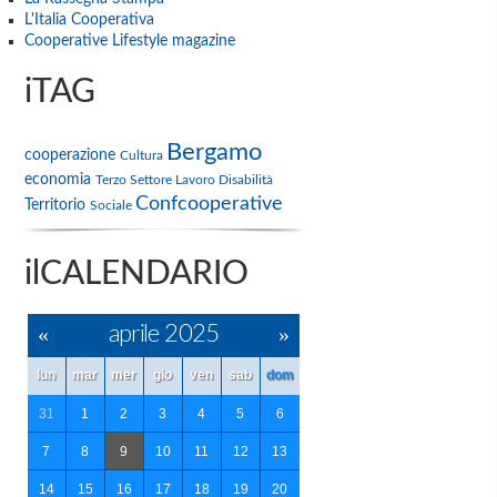
L'Italia Cooperativa
Cooperative Lifestyle magazine
iTAG
Bergamo
cooperazione
Cultura
economia
Terzo Settore
Lavoro
Disabilità
Confcooperative
Territorio
Sociale
ilCALENDARIO
«
aprile 2025
»
lun
mar
mer
gio
ven
sab
dom
31
1
2
3
4
5
6
7
8
9
10
11
12
13
14
15
16
17
18
19
20