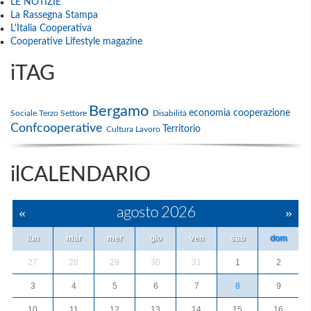
LE NOTIZIE
La Rassegna Stampa
L'Italia Cooperativa
Cooperative Lifestyle magazine
iTAG
Bergamo
economia
cooperazione
Sociale
Terzo Settore
Disabilità
Confcooperative
Territorio
Cultura
Lavoro
ilCALENDARIO
«
agosto 2026
»
lun
mar
mer
gio
ven
sab
dom
27
28
29
30
31
1
2
3
4
5
6
7
8
9
10
11
12
13
14
15
16