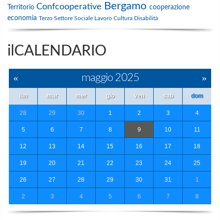
Bergamo
Confcooperative
Territorio
cooperazione
economia
Terzo Settore
Sociale
Lavoro
Cultura
Disabilità
ilCALENDARIO
«
maggio 2025
»
lun
mar
mer
gio
ven
sab
dom
28
29
30
1
2
3
4
5
6
7
8
9
10
11
12
13
14
15
16
17
18
19
20
21
22
23
24
25
26
27
28
29
30
31
1
2
3
4
5
6
7
8