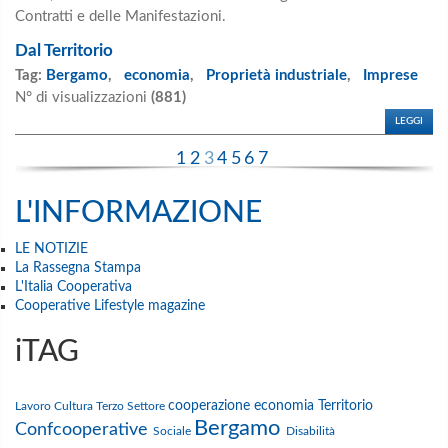
Contratti e delle Manifestazioni.
Dal Territorio
Tag:
Bergamo
,
economia
,
Proprietà industriale
,
Imprese
N° di visualizzazioni
(881)
LEGGI
1
2
3
4
5
6
7
L'INFORMAZIONE
LE NOTIZIE
La Rassegna Stampa
L'Italia Cooperativa
Cooperative Lifestyle magazine
iTAG
cooperazione
economia
Territorio
Lavoro
Cultura
Terzo Settore
Bergamo
Confcooperative
Sociale
Disabilità