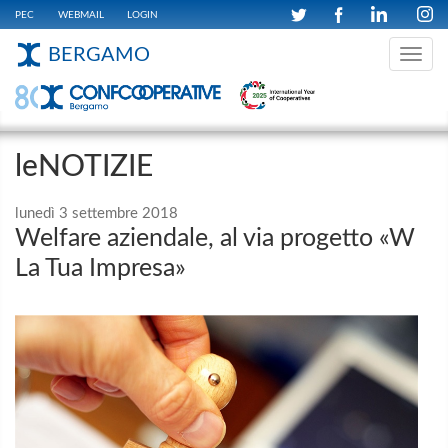
PEC
WEBMAIL
LOGIN
BERGAMO
Toggle
navig
leNOTIZIE
lunedì 3 settembre 2018
Welfare aziendale, al via progetto «W
La Tua Impresa»