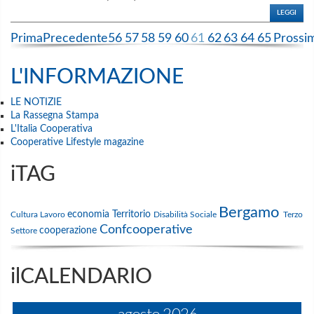
LEGGI
Prima
Precedente
56
57
58
59
60
61
62
63
64
65
Prossi
L'INFORMAZIONE
LE NOTIZIE
La Rassegna Stampa
L'Italia Cooperativa
Cooperative Lifestyle magazine
iTAG
Bergamo
economia
Territorio
Cultura
Lavoro
Disabilità
Sociale
Terzo
Confcooperative
cooperazione
Settore
ilCALENDARIO