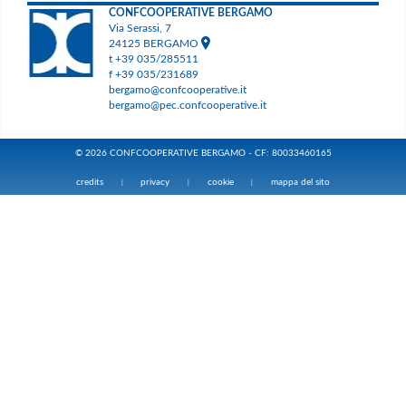
CONFCOOPERATIVE BERGAMO
Via Serassi, 7
24125 BERGAMO
t +39 035/285511
f +39 035/231689
bergamo@confcooperative.it
bergamo@pec.confcooperative.it
© 2026 CONFCOOPERATIVE BERGAMO - CF: 80033460165
credits
privacy
cookie
mappa del sito
|
|
|