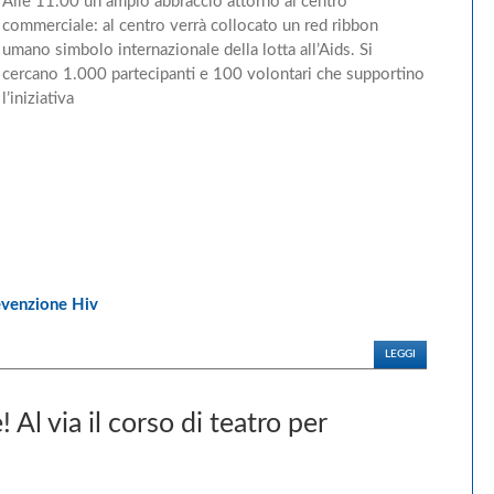
Alle 11.00 un ampio abbraccio attorno al centro
commerciale: al centro verrà collocato un red ribbon
umano simbolo internazionale della lotta all’Aids. Si
cercano 1.000 partecipanti e 100 volontari che supportino
l’iniziativa
evenzione Hiv
LEGGI
 Al via il corso di teatro per