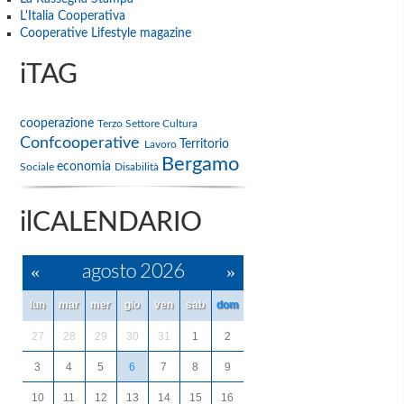
L'Italia Cooperativa
Cooperative Lifestyle magazine
iTAG
cooperazione
Terzo Settore
Cultura
Confcooperative
Territorio
Lavoro
Bergamo
economia
Sociale
Disabilità
ilCALENDARIO
«
agosto 2026
»
lun
mar
mer
gio
ven
sab
dom
27
28
29
30
31
1
2
3
4
5
6
7
8
9
10
11
12
13
14
15
16