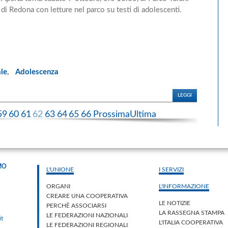
di Redona con letture nel parco su testi di adolescenti.
ale
,
Adolescenza
LEGGI
59
60
61
62
63
64
65
66
Prossima
Ultima
MO
L'UNIONE
I SERVIZI
ORGANI
L'INFORMAZIONE
CREARE UNA COOPERATIVA
LE NOTIZIE
PERCHÈ ASSOCIARSI
LA RASSEGNA STAMPA
LE FEDERAZIONI NAZIONALI
it
L'ITALIA COOPERATIVA
LE FEDERAZIONI REGIONALI