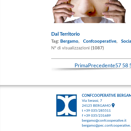
Dal Territorio
Tag:
Bergamo
,
Confcooperative
,
Soci
N° di visualizzazioni
(1087)
Prima
Precedente
57
58
CONFCOOPERATIVE BERGA
Via Serassi, 7
24125 BERGAMO
t +39 035/285511
f +39 035/231689
bergamo@confcooperative.it
bergamo@pec.confcooperative.