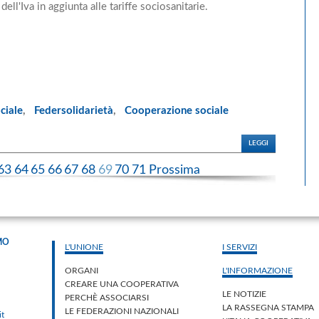
dell'Iva in aggiunta alle tariffe sociosanitarie.
ciale
,
Federsolidarietà
,
Cooperazione sociale
LEGGI
63
64
65
66
67
68
69
70
71
Prossima
MO
L'UNIONE
I SERVIZI
ORGANI
L'INFORMAZIONE
CREARE UNA COOPERATIVA
LE NOTIZIE
PERCHÈ ASSOCIARSI
LA RASSEGNA STAMPA
LE FEDERAZIONI NAZIONALI
it