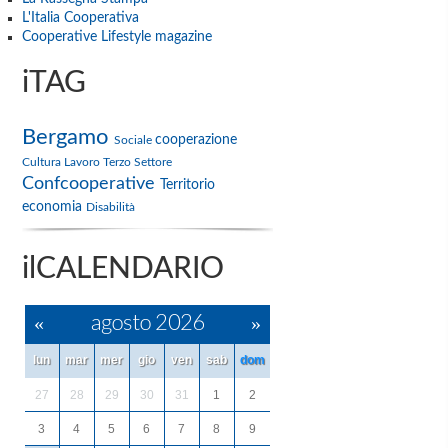
L'Italia Cooperativa
Cooperative Lifestyle magazine
iTAG
Bergamo
cooperazione
Sociale
Cultura
Lavoro
Terzo Settore
Confcooperative
Territorio
economia
Disabilità
ilCALENDARIO
«
agosto 2026
»
lun
mar
mer
gio
ven
sab
dom
27
28
29
30
31
1
2
3
4
5
6
7
8
9