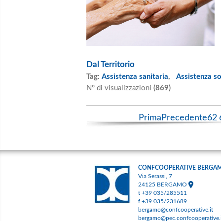
Dal Territorio
Tag:
Assistenza sanitaria
,
Assistenza so
N° di visualizzazioni
(869)
Prima
Precedente
62
CONFCOOPERATIVE BERGA
Via Serassi, 7
24125 BERGAMO
t +39 035/285511
f +39 035/231689
bergamo@confcooperative.it
bergamo@pec.confcooperative.