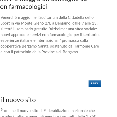
non farmacologici
Venerdì 5 maggio, nell’auditorium della Cittadella dello
Sport in via Monte Gleno 2/L a Bergamo, dalle 9 alle 13,
si terrà il seminario gratuito “Alzheimer una sfida sociale:
nuovi approcci e servizi non farmacologici per il territorio,
esperienze italiane e internazionali” promosso dalla
cooperativa Bergamo Sanità, sostenuto da Harmonie Care
e con il patrocinio della Provincia di Bergamo
LEGGI
 il nuovo sito
È on line il nuovo sito di Federabitazione nazionale che
ospiterà tutte le news, gli eventi e i progetti delle 1.750