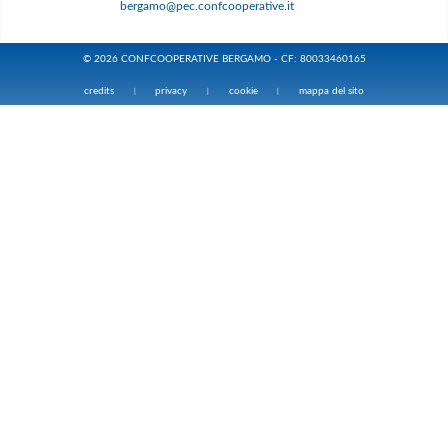
bergamo@pec.confcooperative.it
© 2026 CONFCOOPERATIVE BERGAMO - CF: 80033460165
credits
privacy
cookie
mappa del sito
|
|
|