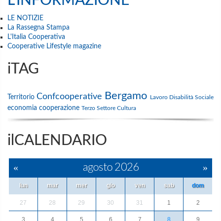
L'INFORMAZIONE
LE NOTIZIE
La Rassegna Stampa
L'Italia Cooperativa
Cooperative Lifestyle magazine
iTAG
Bergamo
Confcooperative
Territorio
Lavoro
Disabilità
Sociale
economia
cooperazione
Terzo Settore
Cultura
ilCALENDARIO
«
agosto 2026
»
lun
mar
mer
gio
ven
sab
dom
27
28
29
30
31
1
2
3
4
5
6
7
8
9