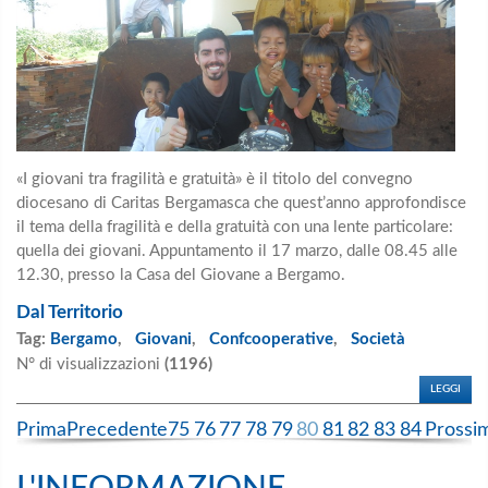
«I giovani tra fragilità e gratuità» è il titolo del convegno
diocesano di Caritas Bergamasca che quest’anno approfondisce
il tema della fragilità e della gratuità con una lente particolare:
quella dei giovani. Appuntamento il 17 marzo, dalle 08.45 alle
12.30, presso la Casa del Giovane a Bergamo.
Dal Territorio
Tag:
Bergamo
,
Giovani
,
Confcooperative
,
Società
N° di visualizzazioni
(1196)
LEGGI
Prima
Precedente
75
76
77
78
79
80
81
82
83
84
Prossi