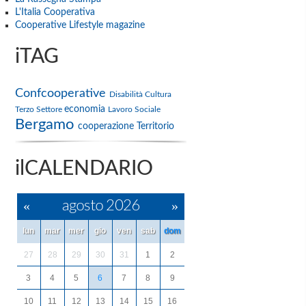
L'Italia Cooperativa
Cooperative Lifestyle magazine
iTAG
Confcooperative
Disabilità
Cultura
economia
Terzo Settore
Lavoro
Sociale
Bergamo
cooperazione
Territorio
ilCALENDARIO
«
agosto 2026
»
lun
mar
mer
gio
ven
sab
dom
27
28
29
30
31
1
2
3
4
5
6
7
8
9
10
11
12
13
14
15
16