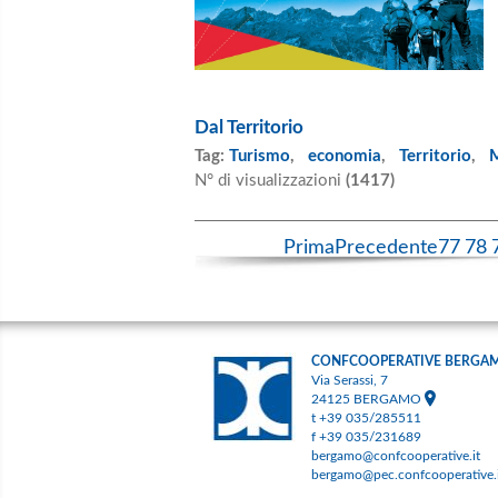
Dal Territorio
Tag:
Turismo
,
economia
,
Territorio
,
N° di visualizzazioni
(1417)
Prima
Precedente
77
78
CONFCOOPERATIVE BERGA
Via Serassi, 7
24125 BERGAMO
t +39 035/285511
f +39 035/231689
bergamo@confcooperative.it
bergamo@pec.confcooperative.