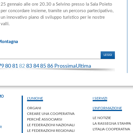
25 gennaio alle ore 20.30 a Selvino presso la Sala Poieto
per concordare insieme, tramite un percorso partecipativo,
un innovativo piano di sviluppo turistico per le nostre
valli.
Montagna
LEGGI
79
80
81
82
83
84
85
86
Prossima
Ultima
MO
L'UNIONE
I SERVIZI
ORGANI
L'INFORMAZIONE
CREARE UNA COOPERATIVA
LE NOTIZIE
PERCHÈ ASSOCIARSI
LA RASSEGNA STAMPA
LE FEDERAZIONI NAZIONALI
it
L'ITALIA COOPERATIVA
LE FEDERAZIONI REGIONALI