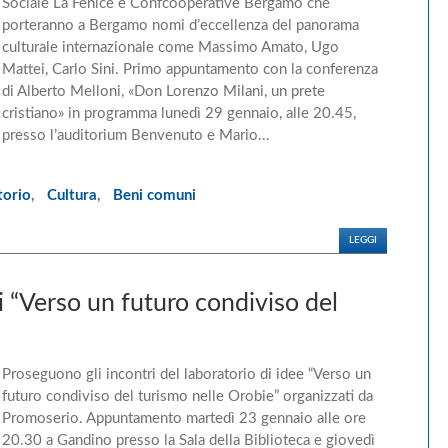
Sociale La Fenice e Confcooperative Bergamo che
porteranno a Bergamo nomi d’eccellenza del panorama
culturale internazionale come Massimo Amato, Ugo
Mattei, Carlo Sini. Primo appuntamento con la conferenza
di Alberto Melloni, «Don Lorenzo Milani, un prete
cristiano» in programma lunedì 29 gennaio, alle 20.45,
presso l’auditorium Benvenuto e Mario...
torio
,
Cultura
,
Beni comuni
LEGGI
i “Verso un futuro condiviso del
Proseguono gli incontri del laboratorio di idee “Verso un
futuro condiviso del turismo nelle Orobie” organizzati da
Promoserio. Appuntamento martedì 23 gennaio alle ore
20.30 a Gandino presso la Sala della Biblioteca e giovedì