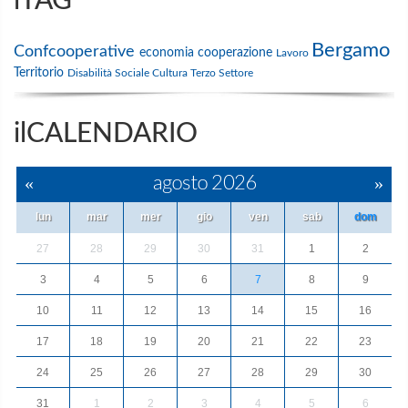
iTAG
Bergamo
Confcooperative
economia
cooperazione
Lavoro
Territorio
Disabilità
Sociale
Cultura
Terzo Settore
ilCALENDARIO
«
agosto 2026
»
lun
mar
mer
gio
ven
sab
dom
27
28
29
30
31
1
2
3
4
5
6
7
8
9
10
11
12
13
14
15
16
17
18
19
20
21
22
23
24
25
26
27
28
29
30
31
1
2
3
4
5
6