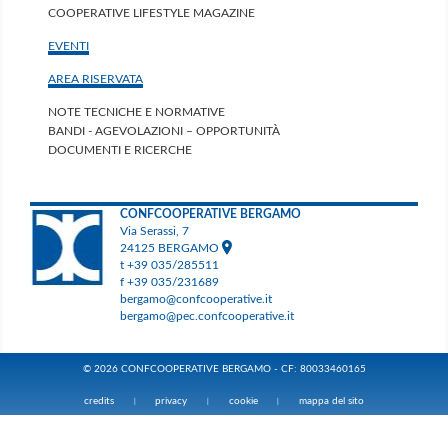
COOPERATIVE LIFESTYLE MAGAZINE
EVENTI
AREA RISERVATA
NOTE TECNICHE E NORMATIVE
BANDI - AGEVOLAZIONI – OPPORTUNITÀ
DOCUMENTI E RICERCHE
CONFCOOPERATIVE BERGAMO
Via Serassi, 7
24125 BERGAMO
t +39 035/285511
f +39 035/231689
bergamo@confcooperative.it
bergamo@pec.confcooperative.it
© 2026 CONFCOOPERATIVE BERGAMO - CF: 80033460165
credits
privacy
cookie
mappa del sito
|
|
|