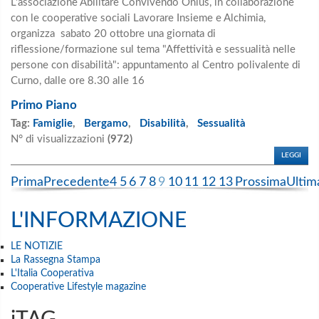
L'associazione Abilitare Convivendo Onlus, in collaborazione
con le cooperative sociali Lavorare Insieme e Alchimia,
organizza sabato 20 ottobre una giornata di
riflessione/formazione sul tema "Affettività e sessualità nelle
persone con disabilità": appuntamento al Centro polivalente di
Curno, dalle ore 8.30 alle 16
Primo Piano
Tag:
Famiglie
,
Bergamo
,
Disabilità
,
Sessualità
N° di visualizzazioni
(972)
LEGGI
Prima
Precedente
4
5
6
7
8
9
10
11
12
13
Prossima
Ultim
L'INFORMAZIONE
LE NOTIZIE
La Rassegna Stampa
L'Italia Cooperativa
Cooperative Lifestyle magazine