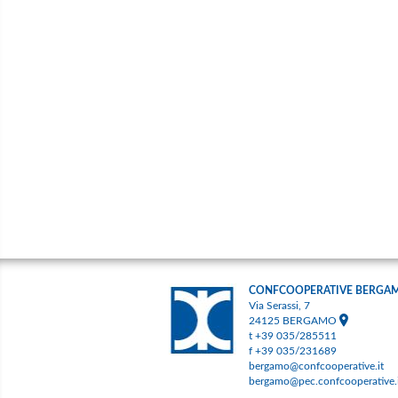
CONFCOOPERATIVE BERGA
Via Serassi, 7
24125 BERGAMO
t +39 035/285511
f +39 035/231689
bergamo@confcooperative.it
bergamo@pec.confcooperative.