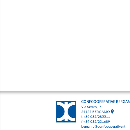
CONFCOOPERATIVE BERGA
Via Serassi, 7
24125 BERGAMO
t +39 035/285511
f +39 035/231689
bergamo@confcooperative.it