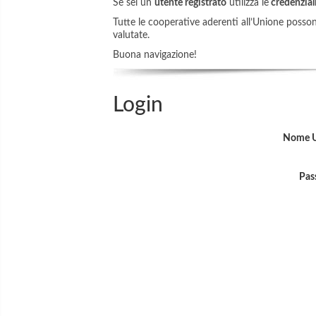
Se sei un
utente registrato
utilizza le
credenziali
Tutte le cooperative aderenti all’Unione possono 
valutate.
Buona navigazione!
Login
Nome U
Pas