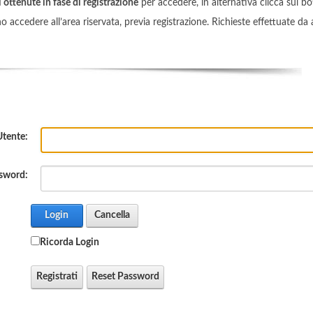
 ottenute in fase di registrazione
per accedere, in alternativa clicca sul b
accedere all’area riservata, previa registrazione. Richieste effettuate da a
tente:
sword:
Login
Cancella
Ricorda Login
Registrati
Reset Password