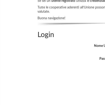
Se sei un
utente registrato
utilizza le
credenziali
Tutte le cooperative aderenti all’Unione possono 
valutate.
Buona navigazione!
Login
Nome U
Pas