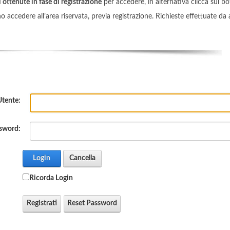
 ottenute in fase di registrazione
per accedere, in alternativa clicca sul b
accedere all’area riservata, previa registrazione. Richieste effettuate da a
tente:
sword:
Login
Cancella
Ricorda Login
Registrati
Reset Password