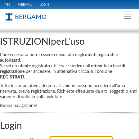
PEC
WEBMAIL
LOGIN
BERGAMO
Toggle
navig
ISTRUZIONIperL'uso
L’area riservata potrà essere consultata dagli
utenti registrati
e
autorizzati
.
Se sei un
utente registrato
utilizza le
credenziali ottenute in fase di
registrazione
per accedere, in alternativa clicca sul bottone
REGISTRATI
.
Tutte le cooperative aderenti all’Unione possono accedere all’area
riservata, previa registrazione. Richieste effettuate da altri soggetti o enti
saranno di volta in volta valutate.
Buona navigazione!
Login