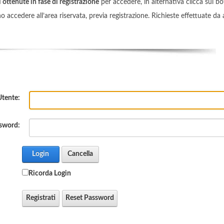
 ottenute in fase di registrazione
per accedere, in alternativa clicca sul b
accedere all’area riservata, previa registrazione. Richieste effettuate da a
tente:
sword:
Login
Cancella
Ricorda Login
Registrati
Reset Password