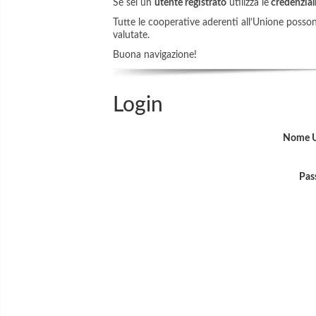
Se sei un
utente registrato
utilizza le
credenziali
Tutte le cooperative aderenti all’Unione possono 
valutate.
Buona navigazione!
Login
Nome U
Pas