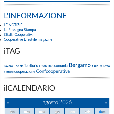
L'INFORMAZIONE
LE NOTIZIE
La Rassegna Stampa
L'Italia Cooperativa
Cooperative Lifestyle magazine
iTAG
Bergamo
Territorio
economia
Lavoro
Sociale
Disabilità
Cultura
Terzo
Confcooperative
cooperazione
Settore
ilCALENDARIO
«
agosto 2026
»
lun
mar
mer
gio
ven
sab
dom