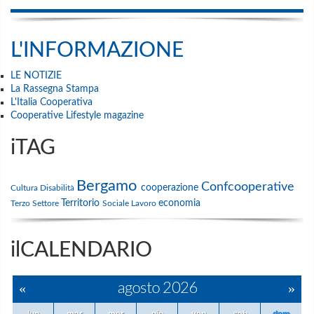
L'INFORMAZIONE
LE NOTIZIE
La Rassegna Stampa
L'Italia Cooperativa
Cooperative Lifestyle magazine
iTAG
Bergamo
Confcooperative
cooperazione
Cultura
Disabilità
Territorio
economia
Terzo Settore
Sociale
Lavoro
ilCALENDARIO
«
agosto 2026
»
lun
mar
mer
gio
ven
sab
dom