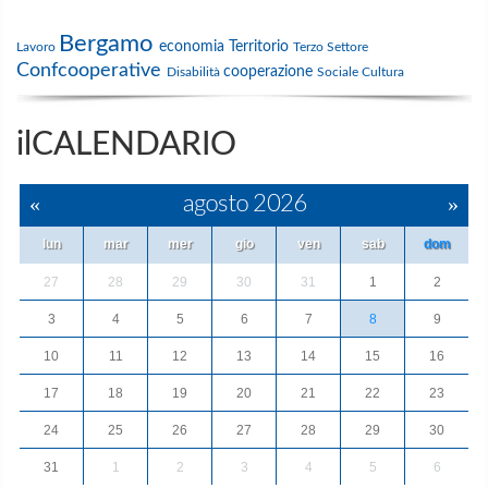
Bergamo
economia
Territorio
Lavoro
Terzo Settore
Confcooperative
cooperazione
Disabilità
Sociale
Cultura
ilCALENDARIO
«
agosto 2026
»
lun
mar
mer
gio
ven
sab
dom
27
28
29
30
31
1
2
3
4
5
6
7
8
9
10
11
12
13
14
15
16
17
18
19
20
21
22
23
24
25
26
27
28
29
30
31
1
2
3
4
5
6