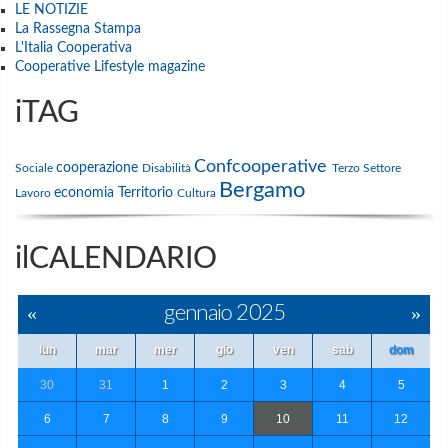
LE NOTIZIE
La Rassegna Stampa
L'Italia Cooperativa
Cooperative Lifestyle magazine
iTAG
Confcooperative
cooperazione
Sociale
Disabilità
Terzo Settore
Bergamo
economia
Territorio
Lavoro
Cultura
ilCALENDARIO
«
gennaio 2025
»
lun
mar
mer
gio
ven
sab
dom
30
31
1
2
3
4
5
6
7
8
9
10
11
12