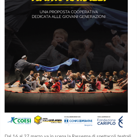
Dal 16 al 27 marzo va in scena la Rassegna di spettacoli teatrali