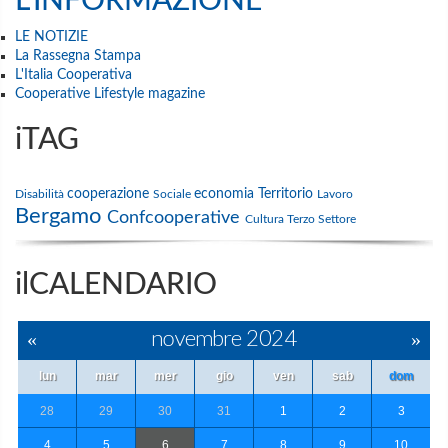
L'INFORMAZIONE
LE NOTIZIE
La Rassegna Stampa
L'Italia Cooperativa
Cooperative Lifestyle magazine
iTAG
cooperazione
economia
Territorio
Disabilità
Sociale
Lavoro
Bergamo
Confcooperative
Cultura
Terzo Settore
ilCALENDARIO
«
novembre 2024
»
lun
mar
mer
gio
ven
sab
dom
28
29
30
31
1
2
3
4
5
6
7
8
9
10