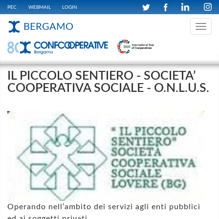
PEC
WEBMAIL
LOGIN
BERGAMO
Toggle
navig
IL PICCOLO SENTIERO - SOCIETA’
COOPERATIVA SOCIALE - O.N.L.U.S.
Operando nell’ambito dei servizi agli enti pubblici
ed ai soggetti privati.