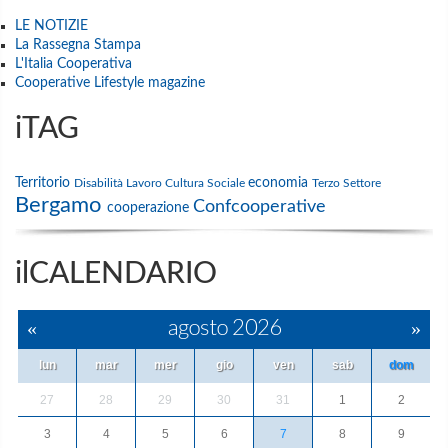
LE NOTIZIE
La Rassegna Stampa
L'Italia Cooperativa
Cooperative Lifestyle magazine
iTAG
Territorio
economia
Disabilità
Lavoro
Cultura
Sociale
Terzo Settore
Bergamo
Confcooperative
cooperazione
ilCALENDARIO
«
agosto 2026
»
lun
mar
mer
gio
ven
sab
dom
27
28
29
30
31
1
2
3
4
5
6
7
8
9