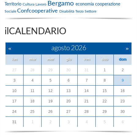
Bergamo
Territorio
economia
cooperazione
Cultura
Lavoro
Confcooperative
Sociale
Disabilità
Terzo Settore
ilCALENDARIO
«
agosto 2026
»
lun
mar
mer
gio
ven
sab
dom
27
28
29
30
31
1
2
3
4
5
6
7
8
9
10
11
12
13
14
15
16
17
18
19
20
21
22
23
24
25
26
27
28
29
30
31
1
2
3
4
5
6