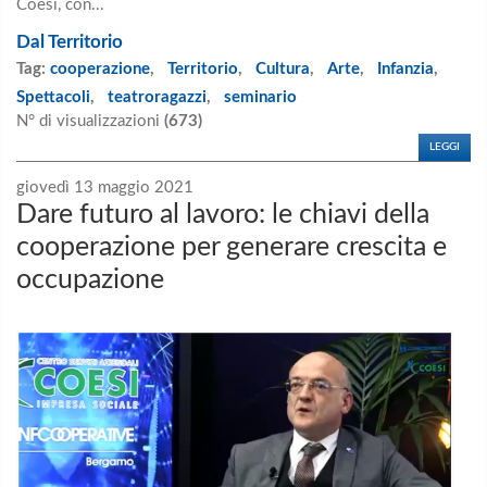
Coesi, con...
Dal Territorio
Tag:
cooperazione
,
Territorio
,
Cultura
,
Arte
,
Infanzia
,
Spettacoli
,
teatroragazzi
,
seminario
N° di visualizzazioni
(673)
LEGGI
giovedì 13 maggio 2021
Dare futuro al lavoro: le chiavi della
cooperazione per generare crescita e
occupazione