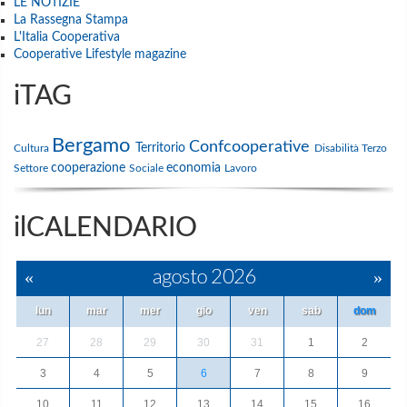
LE NOTIZIE
La Rassegna Stampa
L'Italia Cooperativa
Cooperative Lifestyle magazine
iTAG
Bergamo
Confcooperative
Territorio
Cultura
Disabilità
Terzo
cooperazione
economia
Settore
Sociale
Lavoro
ilCALENDARIO
«
agosto 2026
»
lun
mar
mer
gio
ven
sab
dom
27
28
29
30
31
1
2
3
4
5
6
7
8
9
10
11
12
13
14
15
16