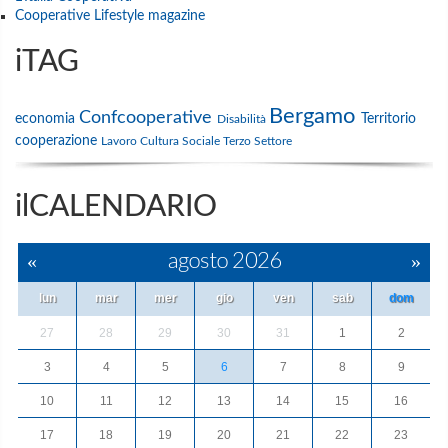
Cooperative Lifestyle magazine
iTAG
Bergamo
Confcooperative
economia
Territorio
Disabilità
cooperazione
Lavoro
Cultura
Sociale
Terzo Settore
ilCALENDARIO
«
agosto 2026
»
lun
mar
mer
gio
ven
sab
dom
27
28
29
30
31
1
2
3
4
5
6
7
8
9
10
11
12
13
14
15
16
17
18
19
20
21
22
23