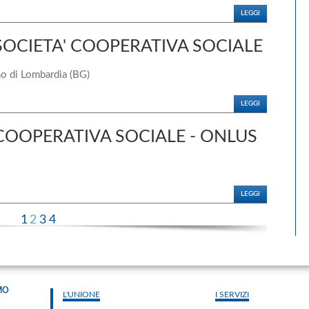
LEGGI
SOCIETA' COOPERATIVA SOCIALE
no di Lombardia (BG)
LEGGI
 COOPERATIVA SOCIALE - ONLUS
LEGGI
1
2
3
4
MO
L'UNIONE
I SERVIZI