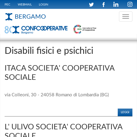
PEC
WEBMAIL
LOGIN
BERGAMO
Toggle
navig
Disabili fisici e psichici
ITACA SOCIETA' COOPERATIVA
SOCIALE
via Colleoni, 30 - 24058 Romano di Lombardia (BG)
LEGGI
L' ULIVO SOCIETA' COOPERATIVA
SOCIALE