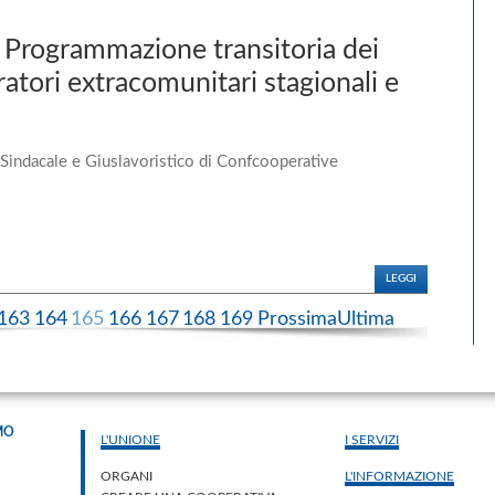
rogrammazione transitoria dei
oratori extracomunitari stagionali e
 Sindacale e Giuslavoristico di Confcooperative
LEGGI
163
164
165
166
167
168
169
Prossima
Ultima
MO
L'UNIONE
I SERVIZI
ORGANI
L'INFORMAZIONE