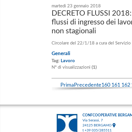
martedì 23 gennaio 2018
DECRETO FLUSSI 2018: P
flussi di ingresso dei lav
non stagionali
Circolare del 22/1/18 a cura del Servizio
Generali
Tag:
Lavoro
N° di visualizzazioni
(1)
Prima
Precedente
160
161
162
CONFCOOPERATIVE BERGA
Via Serassi, 7
24125 BERGAMO
t +39 035/285511