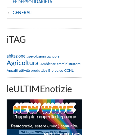
FEDERSOLIDARIETA
GENERALI
iTAG
abitazione
agevolazioni
agricole
Agricoltura
Ambiente
amministratore
Appalti
attività produttive
Biologico
CCNL
leULTIMEnotizie
MARTEDÌ 14 LUGLIO 2026