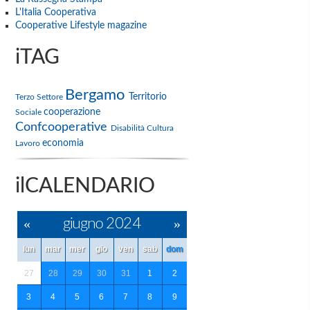
L'Italia Cooperativa
Cooperative Lifestyle magazine
iTAG
Bergamo
Territorio
Terzo Settore
cooperazione
Sociale
Confcooperative
Disabilità
Cultura
economia
Lavoro
ilCALENDARIO
«
giugno 2024
»
lun
mar
mer
gio
ven
sab
dom
27
28
29
30
31
1
2
3
4
5
6
7
8
9