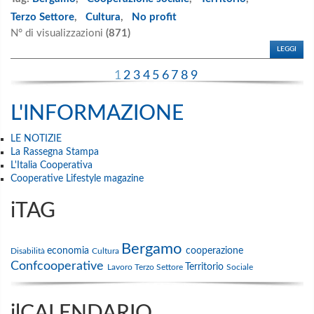
Terzo Settore
,
Cultura
,
No profit
N° di visualizzazioni
(871)
LEGGI
1
2
3
4
5
6
7
8
9
L'INFORMAZIONE
LE NOTIZIE
La Rassegna Stampa
L'Italia Cooperativa
Cooperative Lifestyle magazine
iTAG
Bergamo
economia
cooperazione
Disabilità
Cultura
Confcooperative
Territorio
Lavoro
Terzo Settore
Sociale
ilCALENDARIO