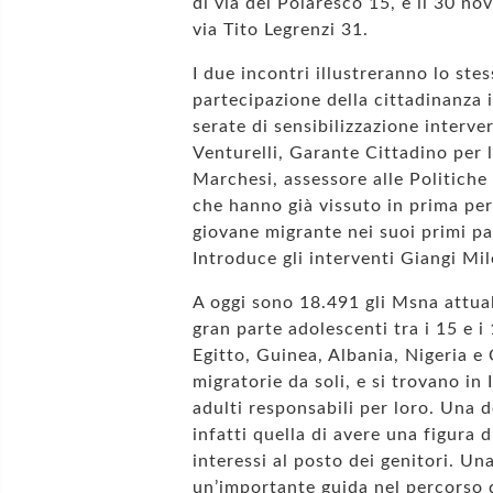
di via del Polaresco 15, e il 30 no
via Tito Legrenzi 31.
I due incontri illustreranno lo s
partecipazione della cittadinanza i
serate di sensibilizzazione interver
Venturelli, Garante Cittadino per l
Marchesi, assessore alle Politich
che hanno già vissuto in prima per
giovane migrante nei suoi primi pas
Introduce gli interventi Giangi Mil
A oggi sono 18.491 gli Msna attual
gran parte adolescenti tra i 15 e 
Egitto, Guinea, Albania, Nigeria e
migratorie da soli, e si trovano in I
adulti responsabili per loro. Una d
infatti quella di avere una figura 
interessi al posto dei genitori. U
un’importante guida nel percorso d