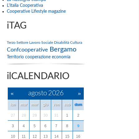
L'Italia Cooperativa
Cooperative Lifestyle magazine
iTAG
Terzo Settore
Lavoro
Sociale
Disabilità
Cultura
Bergamo
Confcooperative
Territorio
cooperazione
economia
ilCALENDARIO
«
agosto 2026
»
lun
mar
mer
gio
ven
sab
dom
27
28
29
30
31
1
2
3
4
5
6
7
8
9
10
11
12
13
14
15
16