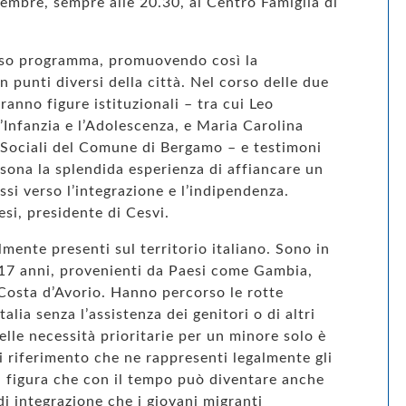
vembre, sempre alle 20.30, al Centro Famiglia di
tesso programma, promuovendo così la
n punti diversi della città. Nel corso delle due
ranno figure istituzionali – tra cui Leo
’Infanzia e l’Adolescenza, e Maria Carolina
e Sociali del Comune di Bergamo – e testimoni
sona la splendida esperienza di affiancare un
si verso l’integrazione e l’indipendenza.
esi, presidente di Cesvi.
mente presenti sul territorio italiano. Sono in
i 17 anni, provenienti da Paesi come Gambia,
 Costa d’Avorio. Hanno percorso le rotte
talia senza l’assistenza dei genitori o di altri
elle necessità prioritarie per un minore solo è
di riferimento che ne rappresenti legalmente gli
na figura che con il tempo può diventare anche
i integrazione che i giovani migranti