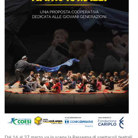
Dal 16 al 27 marzo va in scena la Rassegna di spettacoli teatrali