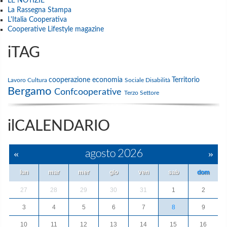
LE NOTIZIE
La Rassegna Stampa
L'Italia Cooperativa
Cooperative Lifestyle magazine
iTAG
cooperazione
economia
Territorio
Lavoro
Cultura
Sociale
Disabilità
Bergamo
Confcooperative
Terzo Settore
ilCALENDARIO
«
agosto 2026
»
lun
mar
mer
gio
ven
sab
dom
27
28
29
30
31
1
2
3
4
5
6
7
8
9
10
11
12
13
14
15
16